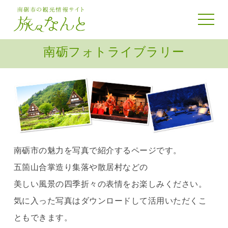
toggle
navigat
南砺フォトライブラリー
南砺市の魅力を写真で紹介するページです。
五箇山合掌造り集落や散居村などの
美しい風景の四季折々の表情をお楽しみください。
気に入った写真はダウンロードして活用いただくこ
ともできます。